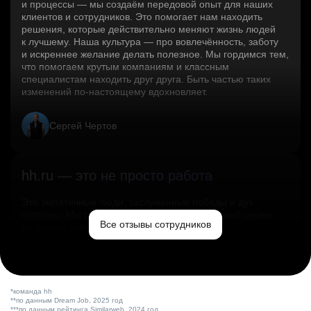
и процессы — мы создаём передовой опыт для наших
клиентов и сотрудников. Это помогает нам находить
решения, которые действительно меняют жизнь людей
к лучшему. Наша культура — про вовлечённость, заботу
и искреннее желание делать полезное. Мы гордимся тем,
что помогаем крутым компаниям и классным
специалистам находить друг друга. Быть частью таких
изменений по‑настоящему вдохновляет.
Сергей Чертов
hh.ru — это не просто работа
Это эмпатичные люди, заслуженные победы и дух
свободы. Мы помогаем миру и создаём лучший сервис
Все отзывы сотрудников
по поиску работы в стране.
Ольга Емельянова
*команда hh
**по данным Dream Job, 2025 год
***по данным рейтинга Similarweb, 2024 год