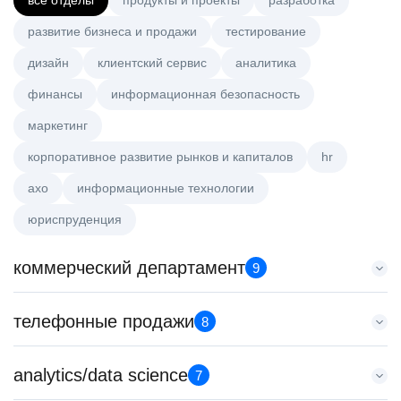
все отделы
продукты и проекты
разработка
развитие бизнеса и продажи
тестирование
дизайн
клиентский сервис
аналитика
финансы
информационная безопасность
маркетинг
корпоративное развитие рынков и капиталов
hr
axo
информационные технологии
юриспруденция
коммерческий департамент
9
Аналитик данных (направление Enterprise продаж)
телефонные продажи
8
HeadHunter::Коммерческий департамент
4 авг. 2026
Менеджер по продажам в сегменте среднего и крупного
analytics/data science
з/п не указана
7
бизнеса
Москва