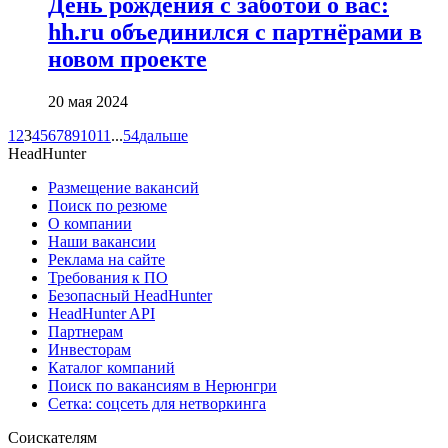
День рождения с заботой о вас:
hh.ru объединился с партнёрами в
новом проекте
20 мая 2024
1
2
3
4
5
6
7
8
9
10
11
...
54
дальше
HeadHunter
Размещение вакансий
Поиск по резюме
О компании
Наши вакансии
Реклама на сайте
Требования к ПО
Безопасный HeadHunter
HeadHunter API
Партнерам
Инвесторам
Каталог компаний
Поиск по вакансиям в Нерюнгри
Сетка: соцсеть для нетворкинга
Соискателям