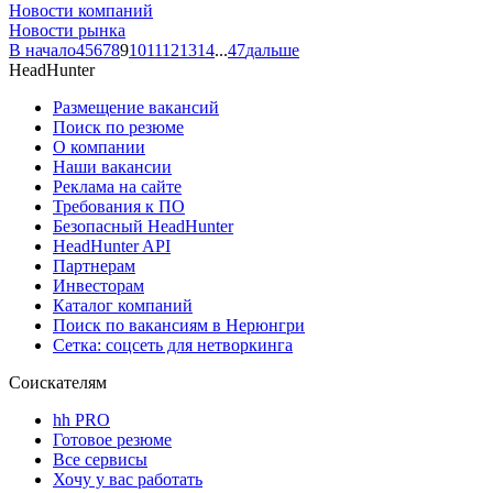
Новости компаний
Новости рынка
В начало
4
5
6
7
8
9
10
11
12
13
14
...
47
дальше
HeadHunter
Размещение вакансий
Поиск по резюме
О компании
Наши вакансии
Реклама на сайте
Требования к ПО
Безопасный HeadHunter
HeadHunter API
Партнерам
Инвесторам
Каталог компаний
Поиск по вакансиям в Нерюнгри
Сетка: соцсеть для нетворкинга
Соискателям
hh PRO
Готовое резюме
Все сервисы
Хочу у вас работать