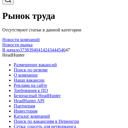
Рынок труда
Отсутствуют статьи в данной категории
Новости компаний
Новости рынка
В начало
37
38
39
40
41
42
43
44
45
46
47
HeadHunter
Размещение вакансий
Поиск по резюме
О компании
Наши вакансии
Реклама на сайте
Требования к ПО
Безопасный HeadHunter
HeadHunter API
Партнерам
Инвесторам
Каталог компаний
Поиск по вакансиям в Нерюнгри
Сетка: соцсеть для нетворкинга