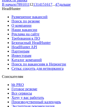
Новости рынка
В начало
7
8
9
10
11
12
13
14
15
16
17
...
47
дальше
HeadHunter
Размещение вакансий
Поиск по резюме
О компании
Наши вакансии
Реклама на сайте
Требования к ПО
Безопасный HeadHunter
HeadHunter API
Партнерам
Инвесторам
Каталог компаний
Поиск по вакансиям в Нерюнгри
Сетка: соцсеть для нетворкинга
Соискателям
hh PRO
Готовое резюме
Все сервисы
Хочу у вас работать
Производственный календарь
Экспертная рекомендация