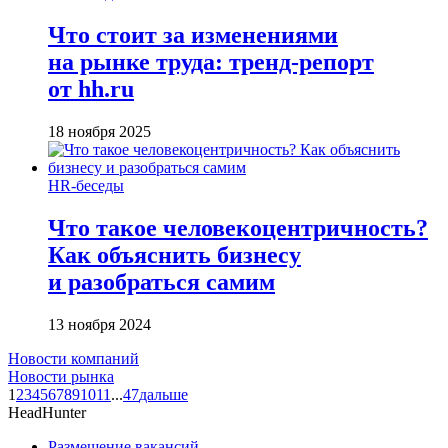
Что стоит за изменениями
на рынке труда: тренд-репорт
от hh.ru
18 ноября 2025
HR-беседы
Что такое человеко­центричность?
Как объяснить бизнесу
и разобраться самим
13 ноября 2024
Новости компаний
Новости рынка
1
2
3
4
5
6
7
8
9
10
11
...
47
дальше
HeadHunter
Размещение вакансий