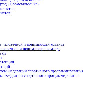
дход «Промсвязьбанка»
листов
 человечной и понимающей команде
и
тенций
м Федерации спортивного программирования