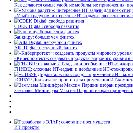
Как делаются самые удобные мобильные приложения: по
«Улыбка радуги»: интересные ИТ-задачи для всех специа
CDEK Digital: свобода развития
Банки.ру: больше чем финтех
Alfa Digital: нескучный финтех
«Киберпротект»: создавать продукты мирового уровня в
ГНИВЦ: сложные ИТ‑задачи и необычные ИТ‑стажировк
«СИБУР Диджитал»: простор для применения ИТ-компе
Замглавы Минцифры Максим Паршин избран президенто
ИТ-проекты