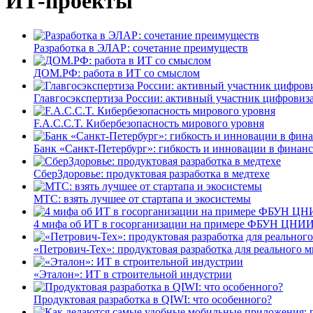
ИТ-проекты
Разработка в ЭЛАР: сочетание преимуществ
ДОМ.РФ: работа в ИТ со смыслом
Главгосэкспертиза России: активный участник цифровиз
F.A.C.C.T. Кибербезопасность мирового уровня
Банк «Санкт-Петербург»: гибкость и инновации в финан
СберЗдоровье: продуктовая разработка в медтехе
МТС: взять лучшее от стартапа и экосистемы
4 мифа об ИТ в госорганизации на примере ФБУН ЦНИИ
«Петрович-Тех»: продуктовая разработка для реального м
«Эталон»: ИТ в строительной индустрии
Продуктовая разработка в QIWI: что особенного?