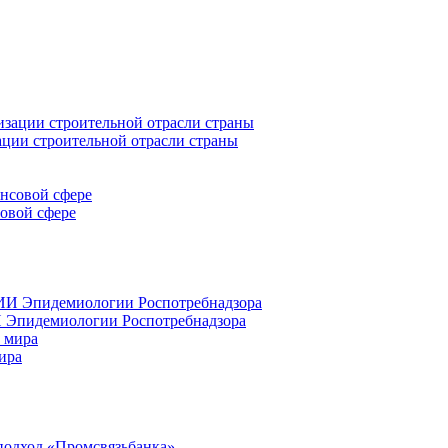
ации строительной отрасли страны
совой сфере
 Эпидемиологии Роспотребнадзора
ира