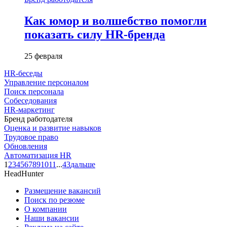
Как юмор и волшебство помогли
показать силу HR-бренда
25 февраля
HR-беседы
Управление персоналом
Поиск персонала
Собеседования
HR-маркетинг
Бренд работодателя
Оценка и развитие навыков
Трудовое право
Обновления
Автоматизация HR
1
2
3
4
5
6
7
8
9
10
11
...
43
дальше
HeadHunter
Размещение вакансий
Поиск по резюме
О компании
Наши вакансии