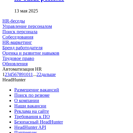
13 мая 2025
HR-беседы
Управление персоналом
Поиск персонала
Собеседования
HR-маркетинг
Бренд работодателя
Оценка и развитие навыков
Трудовое право
Обновления
Автоматизация HR
1
2
3
4
5
6
7
8
9
10
11
...
22
дальше
HeadHunter
Размещение вакансий
Поиск по резюме
О компании
Наши вакансии
Реклама на сайте
Требования к ПО
Безопасный HeadHunter
HeadHunter API
Партнерам