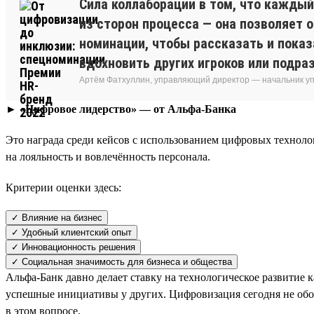
Сила коллаборации в том, что каждый
из сторон процесса — она позволяет 
номинации, чтобы рассказать и показ
вдохновить других игроков или подра
Артём Фатхуллин, управляющий директор — начальник уп
► «Цифровое лидерство» — от Альфа-Банка
Это награда среди кейсов с использованием цифровых технол
на лояльность и вовлечённость персонала.
Критерии оценки здесь:
✓ Влияние на бизнес
✓ Удобный клиентский опыт
✓ Инновационность решения
✓ Социальная значимость для бизнеса и общества
Альфа-Банк давно делает ставку на технологическое развитие 
успешные инициативы у других. Цифровизация сегодня не обошл
в этом вопросе.