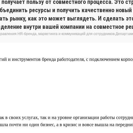
 получает пользу от совместного процесса. Это ст
объединить ресурсы и получить качественно новый 
ать рынку, как это может выглядеть. И сделать э
зделение внутри вашей компании на совместное ре
равления HR-бренда, маркетинга и коммуникаций для сотрудников Департам
огий и инструментов бренда работодателя, с подключением кор
как в своих услугах, так и на уровне организации работы сотру
а почти ни один бизнес, а в кризис и вовсе вышла на передний 