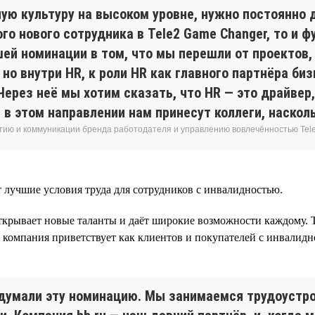
ую культуру на высоком уровне, нужно постоянно д
о нового сотрудника в Tele2 Game Changer, то и 
шей номинации в том, что мы перешли от проектов
но внутри HR, к роли HR как главного партнёра биз
ерез неё мы хотим сказать, что HR — это драйвер,
 в этом направлении нам принесут коллеги, наскол
тию и коммуникации бренда работодателя и управлению вовлечённостью Tel
 лучшие условия труда для сотрудников с инвалидностью.
ткрывает новые таланты и даёт широкие возможности каждому. Т
 компания приветствует как клиентов и покупателей с инвалидно
ридумали эту номинацию. Мы занимаемся трудоустр