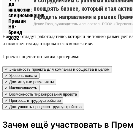
и сотрудничаем с разными компаниями
поощрять бизнес, который стал акти
учредить направления в рамках Преми
Денис Роза, руководитель и основатель РООИ «Перспект
Награду отдадут работодателю, который не только размещает ва
и помогает им адаптироваться в коллективе.
Проекты оценят по таким критериям:
✓ Значимость проекта для компании и общества в целом
✓ Уровень охвата
✓ Достигнутые результаты
✓ Инклюзивность
✓ Возможность тиражирования проекта
✓ Прогресс в трудоустройстве
✓ Доступность процесса трудоустройства
Зачем ещё участвовать в Пре