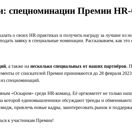
и: спецноминации Премии HR-
казать о своих HR-практиках и получить награду за лучшие из н
 подать заявку в специальные номинации. Рассказываем, как это 
ций
, а также на
несколько специальных от наших партнёров
. 
менты от соискателей Премии принимаются до 28 февраля 2023 г
й из спецноминаций.
разным «Оскаром» среди HR-команд. Её оргкомитет не только на
, на которой единомышленники обсуждают тренды и обмениваютс
 имидж, привлечь новые кадры, заинтересовать рынок и поддерж
ться к участникам Премии!