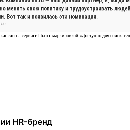
. Компания hh.ru — наш давний партнёр, и, когда
вно менять свою политику и трудоустраивать люде
и. Вот так и появилась эта номинация.
ива»
кансии на сервисе hh.ru с маркировкой «Доступно для соискател
мии HR-бренд