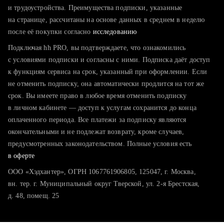
тратите много времени на поиск и вручную поднимаете
и трудоустройства. Преимущества подписки, указанные
резюме
на странице, рассчитаны на основе данных в среднем в неделю
после её покупки согласно
хотите сравнить себя с конкурентами и оценить шансы
исследованию
Подключая hh PRO, вы подтверждаете, что ознакомились
с условиями подписки и согласны с ними. Подписка даёт доступ
к функциям сервиса на срок, указанный при оформлении. Если
не отменить подписку, она автоматически продлится на тот же
срок. Вы имеете право в любое время отменить подписку
в личном кабинете — доступ к услугам сохранится до конца
оплаченного периода. Все платежи за подписку являются
окончательными и не подлежат возврату, кроме случаев,
предусмотренных законодательством. Полные условия есть
в оферте
ООО «Хэдхантер», ОГРН 1067761906805, 125047, г. Москва,
вн. тер. г. Муниципальный округ Тверской, ул. 2-я Брестская,
д. 48, помещ. 25